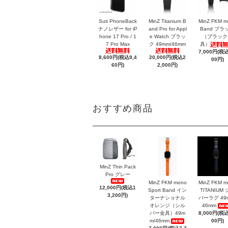
Suti PhoneBack
MinZ Titanium B
MinZ FKM m
ナノレザー for iP
and Pro for Appl
Band ブラ
hone 17 Pro / 1
e Watch ブラッ
（ブラック
7 Pro Max
ク 49mm/46mm
具）
7,000円(税込
8,600円(税込9,4
20,000円(税込2
00円)
60円)
2,000円)
おすすめ商品
MinZ Thin Pack
Pro グレー
MinZ FKM mono
MinZ FKM m
12,000円(税込1
Sport Band イン
TITANIUM
3,200円)
ターナショナル
バーラグ 49
オレンジ（シル
46mm
バー金具）49m
8,000円(税込
m/46mm
00円)