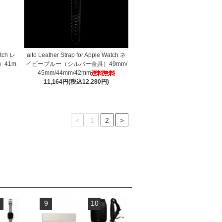
atch レ
alto Leather Strap for Apple Watch ネ
41m
イビーブルー（シルバー金具）49mm/
45mm/44mm/42mm
11,164円(税込12,280円)
<
1
2
>
9
10