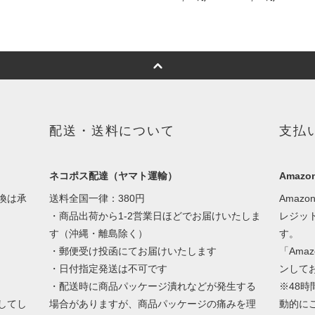
配送・送料について
支払
ネコポス配達（ヤマト運輸）
Amazon
換は承
送料全国一律：380円
Amaz
・商品出荷から1-2営業日ほどでお届けいたしま
レジッ
す（沖縄・離島除く）
す。
・郵便受け投函にてお届けいたします
「Ama
・日付指定発送は不可です
ンして
・配送時に商品パッケージ潰れなどが発生する
※48
してし
場合がありますが、商品パッケージの痛みを理
動的に