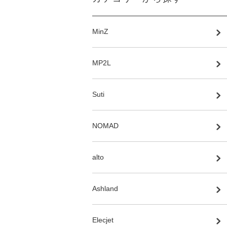
MinZ
MP2L
Suti
NOMAD
alto
Ashland
Elecjet