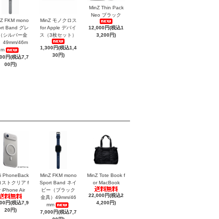
MinZ Thin Pack
Neo ブラック
nZ FKM mono
MinZ モノクロス
12,000円(税込1
ort Band グレ
for Apple デバイ
3,200円)
（シルバー金
ス（3枚セット）
49mm/46m
1,300円(税込1,4
m
30円)
000円(税込7,7
00円)
i PhoneBack
MinZ FKM mono
MinZ Tote Book f
ストクリア f
Sport Band ネイ
or MacBook
r iPhone Air
ビー（ブラック
22,000円(税込2
金具）49mm/46
200円(税込7,9
4,200円)
mm
20円)
7,000円(税込7,7