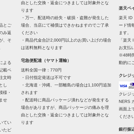
由とした交換・返金につきましては対象外とな
楽天ペ
ります
・万一、配送時の紛失・破損・盗難が発生した
楽天 I
品とご
場合、当店にて補償はできかねますのでご了承
ード情
のみ返
ください
ます。
が、そ
・商品代金合計2,000円以上のお買い上げの場合
「楽天 
。
は送料無料となります
お支払
※48
宅急便配達（ヤマト運輸）
による
動的に
記載ペ
送料全国一律：770円
クレジ
注文時
・日付指定発送は不可です
とし
・北海道・沖縄、一部離島の場合は1,100円追加
模様・
されます
クレジットは
ませ
・配送時に商品パッケージ潰れなどが発生する
NERS
場合がありますが、商品パッケージの痛みを理
画面上
由とした交換・返金につきましては対象外とな
くださ
いてい
ります
銀行振
いたビ