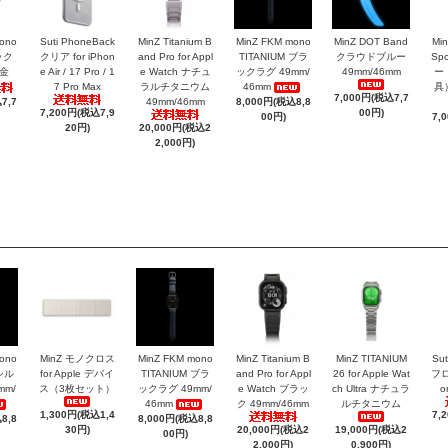
ono
Suti PhoneBack
MinZ Titanium B
MinZ FKM mono
MinZ DOT Band
Mi
ック
クリア for iPhon
and Pro for Appl
TITANIUM ブラ
クラウドブルー
Sp
金
e Air / 17 Pro / 1
e Watch ナチュ
ックラグ 49mm/
49mm/46mm
ー
7 Pro Max
ラルチタニウム
46mm
具）
7,000円(税込7,7
7,7
49mm/46mm
8,000円(税込8,8
7,200円(税込7,9
00円)
00円)
7,
20円)
20,000円(税込2
2,000円)
ono
MinZ モノクロス
MinZ FKM mono
MinZ Titanium B
MinZ TITANIUM
Sut
 シル
for Apple デバイ
TITANIUM ブラ
and Pro for Appl
26 for Apple Wat
フロ
mm/
ス（3枚セット）
ックラグ 49mm/
e Watch ブラッ
ch Ultra ナチュラ
o
46mm
ク 49mm/46mm
ルチタニウム
1,300円(税込1,4
7,
8,8
8,000円(税込8,8
30円)
20,000円(税込2
19,000円(税込2
00円)
2,000円)
0,900円)