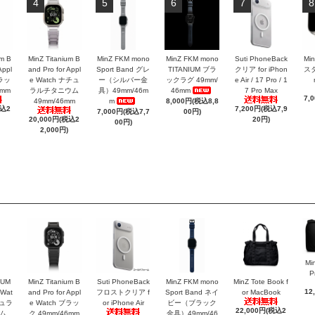
4
5
6
7
8
um B
MinZ Titanium B
MinZ FKM mono
MinZ FKM mono
Suti PhoneBack
Mi
Appl
and Pro for Appl
Sport Band グレ
TITANIUM ブラ
クリア for iPhon
ス
ブラッ
e Watch ナチュ
ー（シルバー金
ックラグ 49mm/
e Air / 17 Pro / 1
6mm
ラルチタニウム
具）49mm/46m
46mm
7 Pro Max
7,
49mm/46mm
m
8,000円(税込8,8
税込2
7,200円(税込7,9
7,000円(税込7,7
00円)
20,000円(税込2
20円)
00円)
2,000円)
Mi
P
IUM
MinZ Titanium B
Suti PhoneBack
MinZ FKM mono
MinZ Tote Book f
12
 Wat
and Pro for Appl
フロストクリア f
Sport Band ネイ
or MacBook
チュラ
e Watch ブラッ
or iPhone Air
ビー（ブラック
22,000円(税込2
ム
ク 49mm/46mm
金具）49mm/46