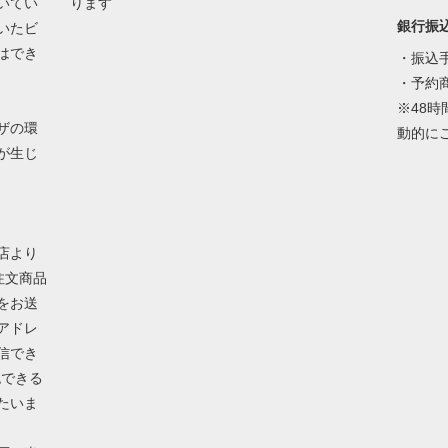
いてい
ります
銀行振
いたビ
はでき
・振込
・予約
※48
ザの環
動的に
が生じ
店より
注文商品
をお送
アドレ
信でき
認できる
たいま