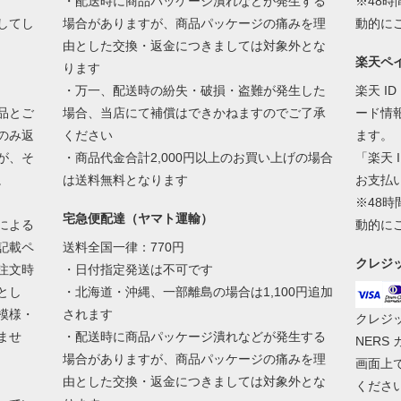
・配送時に商品パッケージ潰れなどが発生する
※48
してし
場合がありますが、商品パッケージの痛みを理
動的に
由とした交換・返金につきましては対象外とな
楽天ペ
ります
・万一、配送時の紛失・破損・盗難が発生した
楽天 I
品とご
場合、当店にて補償はできかねますのでご了承
ード情
のみ返
ください
ます。
が、そ
・商品代金合計2,000円以上のお買い上げの場合
「楽天 
。
は送料無料となります
お支払
※48
宅急便配達（ヤマト運輸）
による
動的に
記載ペ
送料全国一律：770円
クレジ
注文時
・日付指定発送は不可です
とし
・北海道・沖縄、一部離島の場合は1,100円追加
模様・
されます
クレジットは
ませ
・配送時に商品パッケージ潰れなどが発生する
NERS
場合がありますが、商品パッケージの痛みを理
画面上
由とした交換・返金につきましては対象外とな
くださ