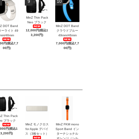
9
10
MinZ Thin Pack
Neo ブラック
nZ DOT Band
MinZ DOT Band
12,000円(税込1
ターライト 49
クラウドブルー
3,200円)
mm/46mm
49mm/46mm
000円(税込7,7
7,000円(税込7,7
00円)
00円)
nZ Thin Pack
ro ブラック
MinZ モノクロス
MinZ FKM mono
,000円(税込1
for Apple デバイ
Sport Band イン
3,200円)
ス（3枚セット）
ターナショナル
オレンジ（シル