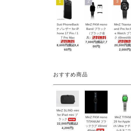
1
2
3
Suti PhoneBack
MinZ FKM mono
MinZ Titani
ナノレザー for iP
Band ブラック
and Pro for 
hone 17 Pro / 1
（ブラック金
e Watch 
7 Pro Max
具）
ク 49mm/4
7,000円(税込7,7
8,600円(税込9,4
20,000円(
00円)
60円)
2,000円)
おすすめ商品
MinZ SLING mini
for iPad mini ブ
MinZ FKM mono
MinZ TITAN
ラック
TITANIUM ブラ
26 for Apple
22,000円(税込2
ックラグ 49mm/
ch Ultra ナ
4,200円)
46mm
ルチタニウ