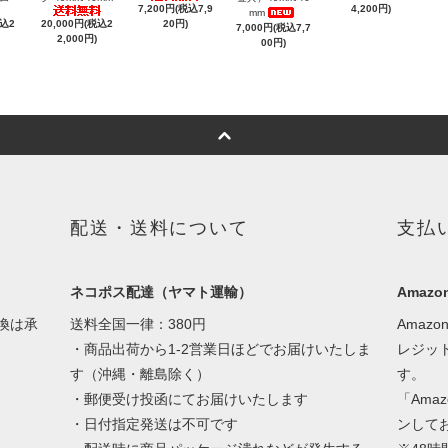
7,200円(税込7,9
4,200円)
mm
税込2
20,000円(税込2
20円)
7,000円(税込7,7
2,000円)
00円)
配送・送料について
支払
ネコポス配達（ヤマト運輸）
Amazon
換は承
送料全国一律：380円
Amaz
・商品出荷から1-2営業日ほどでお届けいたしま
レジッ
す（沖縄・離島除く）
す。
・郵便受け投函にてお届けいたします
「Ama
・日付指定発送は不可です
ンして