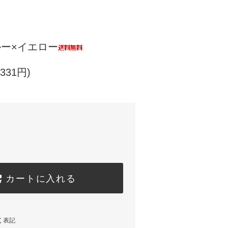
 ブルー×イエロー
331円)
カートに入れる
く表記