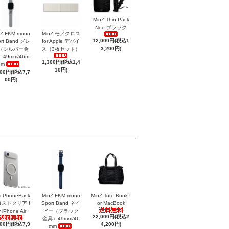
MinZ Thin Pack
Neo ブラック
nZ FKM mono
MinZ モノクロス
12,000円(税込1
ort Band グレ
for Apple デバイ
3,200円)
（シルバー金
ス（3枚セット）
49mm/46m
1,300円(税込1,4
m
30円)
000円(税込7,7
00円)
i PhoneBack
MinZ FKM mono
MinZ Tote Book f
ストクリア f
Sport Band ネイ
or MacBook
r iPhone Air
ビー（ブラック
22,000円(税込2
金具）49mm/46
200円(税込7,9
4,200円)
mm