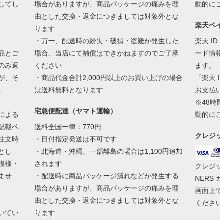
してし
場合がありますが、商品パッケージの痛みを理
動的に
由とした交換・返金につきましては対象外とな
楽天ペ
ります
・万一、配送時の紛失・破損・盗難が発生した
楽天 I
品とご
場合、当店にて補償はできかねますのでご了承
ード情
のみ返
ください
ます。
が、そ
・商品代金合計2,000円以上のお買い上げの場合
「楽天 
。
は送料無料となります
お支払
※48
宅急便配達（ヤマト運輸）
による
動的に
記載ペ
送料全国一律：770円
クレジ
注文時
・日付指定発送は不可です
とし
・北海道・沖縄、一部離島の場合は1,100円追加
模様・
されます
クレジットは
ませ
・配送時に商品パッケージ潰れなどが発生する
NERS
場合がありますが、商品パッケージの痛みを理
画面上
由とした交換・返金につきましては対象外とな
くださ
いてい
ります