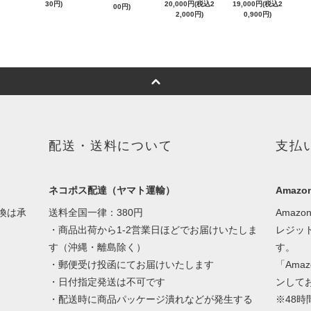
30円)
20,000円(税込2
19,000円(税込2
00円)
2,000円)
0,900円)
配送・送料について
支払
ネコポス配達（ヤマト運輸）
Amazon
換は承
送料全国一律：380円
Amaz
・商品出荷から1-2営業日ほどでお届けいたしま
レジッ
す（沖縄・離島除く）
す。
・郵便受け投函にてお届けいたします
「Ama
・日付指定発送は不可です
ンして
・配送時に商品パッケージ潰れなどが発生する
※48