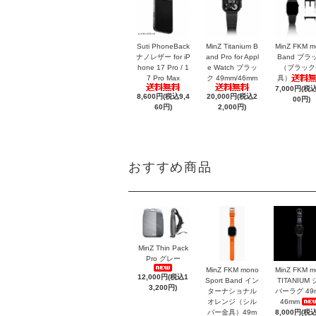
Suti PhoneBack
MinZ Titanium B
MinZ FKM m
ナノレザー for iP
and Pro for Appl
Band ブラ
hone 17 Pro / 1
e Watch ブラッ
（ブラック
7 Pro Max
ク 49mm/46mm
具）
7,000円(税込
8,600円(税込9,4
20,000円(税込2
00円)
60円)
2,000円)
おすすめ商品
MinZ Thin Pack
Pro グレー
MinZ FKM mono
MinZ FKM m
12,000円(税込1
Sport Band イン
TITANIUM
3,200円)
ターナショナル
バーラグ 49
オレンジ（シル
46mm
バー金具）49m
8,000円(税込