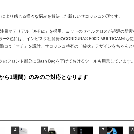
ることにより感じる様々な悩みを解決した新しいサコッシュの形です。
t社開発の大注目マテリアル「X-Pac」を採用。ヨットのセイルクロスが起源
3色には、インビスタ社開発のCORDURA® 500D MULTICAM®
面には「マチ」を設計。サコッシュ特有の「袋状」デザインをちゃんと
のフロント部分にSlash Bagを下げておけるツールも用意しています
から1週間）のみのご対応となります
4
5
6
7
8