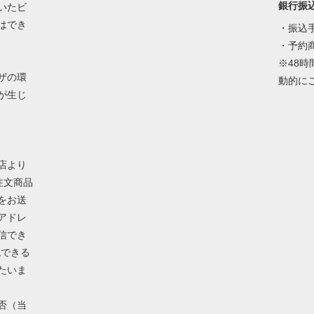
銀行振
いたビ
はでき
・振込
・予約
※48
ザの環
動的に
が生じ
店より
注文商品
をお送
アドレ
信でき
認できる
たいま
否（当