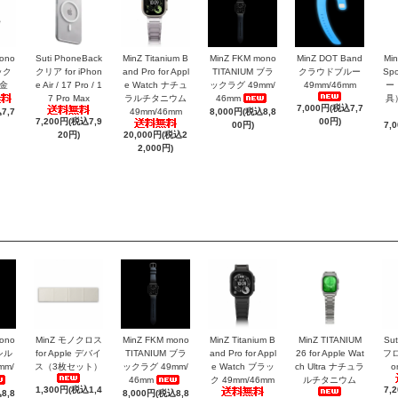
ono
Suti PhoneBack
MinZ Titanium B
MinZ FKM mono
MinZ DOT Band
Mi
ック
クリア for iPhon
and Pro for Appl
TITANIUM ブラ
クラウドブルー
Sp
金
e Air / 17 Pro / 1
e Watch ナチュ
ックラグ 49mm/
49mm/46mm
ー
7 Pro Max
ラルチタニウム
46mm
具）
7,000円(税込7,7
7,7
49mm/46mm
8,000円(税込8,8
7,200円(税込7,9
00円)
00円)
7,
20円)
20,000円(税込2
2,000円)
ono
MinZ モノクロス
MinZ FKM mono
MinZ Titanium B
MinZ TITANIUM
Sut
 シル
for Apple デバイ
TITANIUM ブラ
and Pro for Appl
26 for Apple Wat
フロ
mm/
ス（3枚セット）
ックラグ 49mm/
e Watch ブラッ
ch Ultra ナチュラ
o
46mm
ク 49mm/46mm
ルチタニウム
1,300円(税込1,4
7,
8,8
8,000円(税込8,8